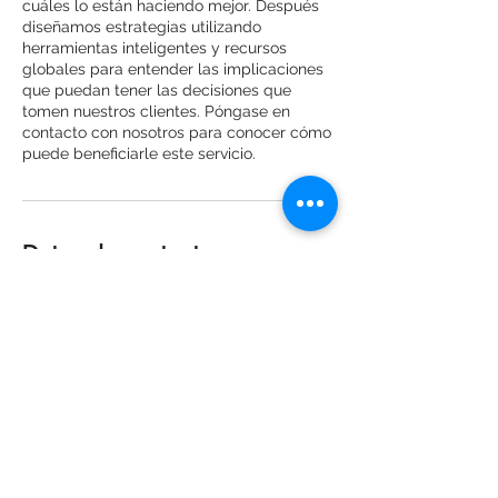
cuáles lo están haciendo mejor. Después
diseñamos estrategias utilizando
herramientas inteligentes y recursos
globales para entender las implicaciones
que puedan tener las decisiones que
tomen nuestros clientes. Póngase en
contacto con nosotros para conocer cómo
puede beneficiarle este servicio.
Datos de contacto
Colinas de San Jerónimo, Oscar Wilde 228,
Colinas de San Jerónimo 1o. Sector, 64630
Monterrey, N.L., Mexico